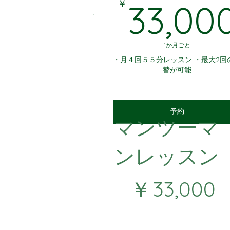
￥
33,00
1か月ごと
・月４回５５分レッスン ・最大2回
替が可能
予約
マンツーマ
ンレッスン
￥33,000
￥
33,000
1か月ごと
・月４回５５分レッスン