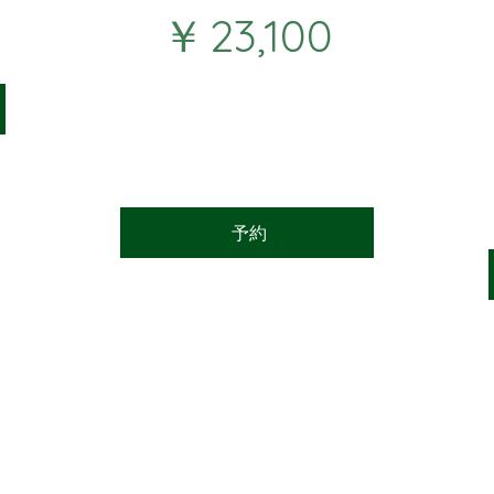
￥23,100
￥
23,100
1か月ごと
・月４回５５分レッスン
・最大1回の振替が可能
キャンセルされるまで有効
予約
加してください