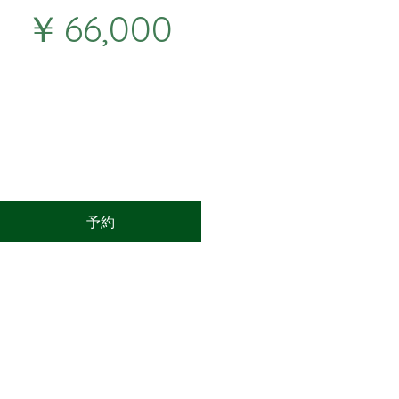
￥66,000
￥
66,000
1か月ごと
・每週二回、一回90分
・月66,000円
・3ヶ月前払い: 178,000円
・6ヶ月前払い: 356,000円
キャンセルされるまで有効
予約