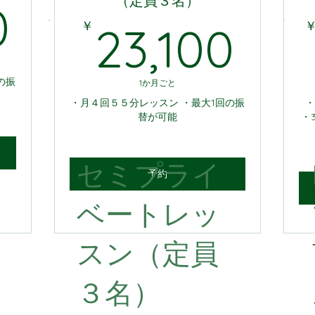
（定員３名）
33,000￥
0
23,
￥
23,100
の振
1か月ごと
・月４回５５分レッスン ・最大1回の振
・
替が可能
・
セミプライ
予約
ベートレッ
スン（定員
３名）