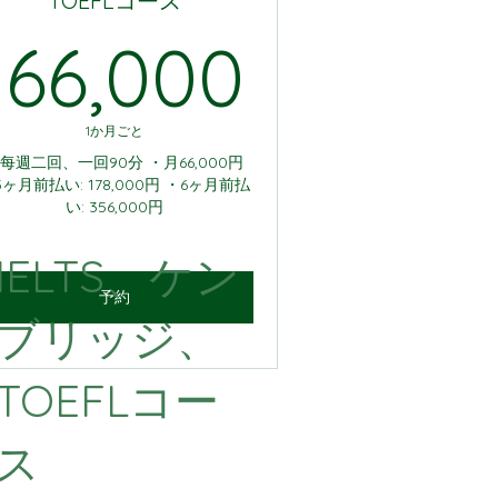
TOEFLコース
100￥
66,00
￥
66,000
1か月ごと
每週二回、一回90分 ・月66,000円
3ヶ月前払い: 178,000円 ・6ヶ月前払
い: 356,000円
IELTS、ケン
予約
ブリッジ、
TOEFLコー
ス