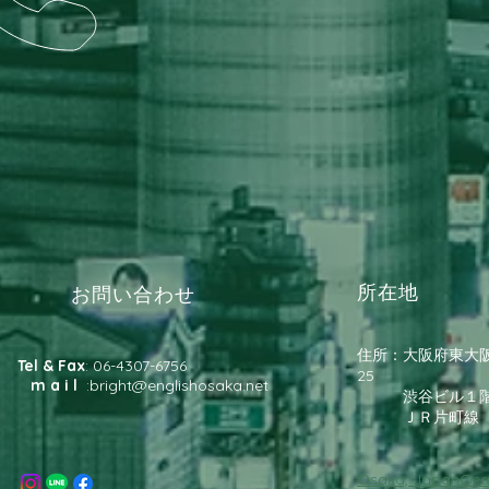
所在地
お問い合わせ
住所：大阪府東大阪
Tel & Fax
: 06-4307-6756
25
m a i l
:
bright@englishosaka.net
渋谷ビル１
​ ＪＲ片町線 
Osaka, JapanOsa