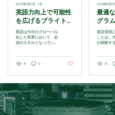
2025年1月2日
∙
1
分
2024年8月2
英語力向上で可能性
最適
を広げるブライトイ
グラ
ンターナショナルス
ライ
英語は今日のグローバル
英語習得
クール
ョナ
化した世界において、必
ことは、
須のスキルとなっていま
が経験す
す。仕事の場面において
でしょう
も、英語力があれば大き
インター
な利点を得られます。こ
ールは、
のブログでは、英語学習
41
0
を持って
31
の利点などを取り上げま
適なプロ
す。 英語学習の利点 キ
トを提供
ャリアアップの扉を開く
達成を全
:...
ます。 プ
徴...